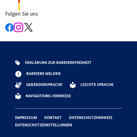
Folgen Sie uns
Zur
Zum
Zum
Facebook-
Instagram-
X-
Seite
Account
Kanal
der
der
der
G7
G7
G7
ERKLÄRUNG ZUR BARRIEREFREIHEIT
BARRIERE MELDEN
GEBÄRDENSPRACHE
LEICHTE SPRACHE
NAVIGATIONS-HINWEISE
IMPRESSUM
KONTAKT
DATENSCHUTZHINWEIS
DATENSCHUTZEINSTELLUNGEN