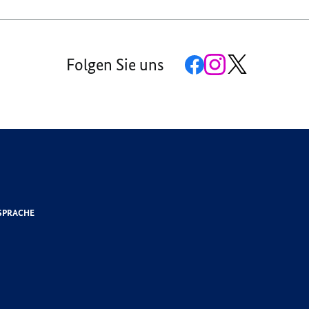
Zur
Zum
Zum
Folgen Sie uns
Facebook-
Instagram-
X-
Seite
Account
Kanal
der
der
der
G7
G7
G7
SPRACHE