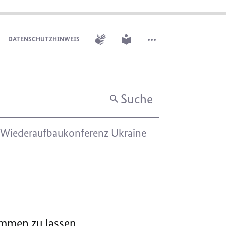
GEBÄRDENSPRACHE
LEICHTE SPRACHE
DATENSCHUTZHINWEIS
WEITERE ELEMENTE DER 
Suche
Wiederaufbaukonferenz Ukraine
ommen zu lassen.