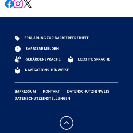
Zur
Zum
Zum
Facebook-
Instagram-
X-
Seite
Account
Kanal
der
der
der
G7
G7
G7
ERKLÄRUNG ZUR BARRIEREFREIHEIT
BARRIERE MELDEN
GEBÄRDENSPRACHE
LEICHTE SPRACHE
NAVIGATIONS-HINWEISE
IMPRESSUM
KONTAKT
DATENSCHUTZHINWEIS
DATENSCHUTZEINSTELLUNGEN
Nach
oben