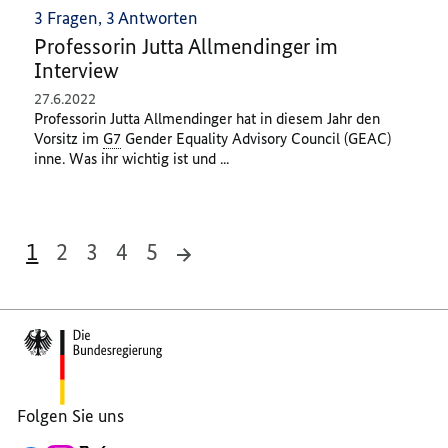
3 Fragen, 3 Antworten
Professorin Jutta Allmendinger im
Interview
27.6.2022
Professorin Jutta Allmendinger hat in diesem Jahr den
Vorsitz im
G7
Gender Equality Advisory Council (GEAC)
inne. Was ihr wichtig ist und ...
1
2
3
4
5
Footer-
46 Ergebnisse
Bereich
Folgen Sie uns