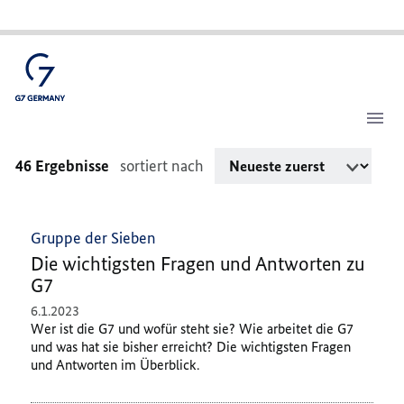
Artikel
Bitte geben Sie höchstens 256 Zeichen ein.
46 Ergebnisse
sortiert nach
Gruppe der Sieben
Die wichtigsten Fragen und Antworten zu
G7
6.1.2023
Wer ist die G7 und wofür steht sie? Wie arbeitet die G7
und was hat sie bisher erreicht? Die wichtigsten Fragen
und Antworten im Überblick.