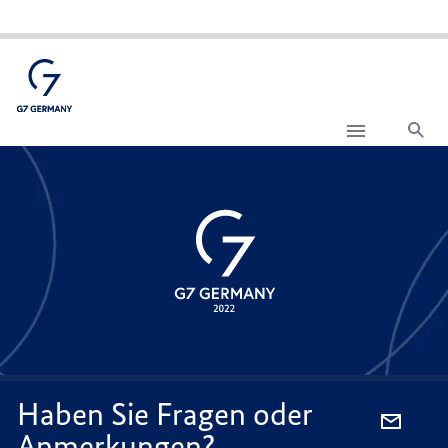
Suc
Haben
Sie
Fragen
oder
Anmerkungen?
Haben Sie Fragen oder
PER
Anmerkungen?
E-