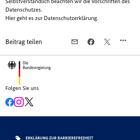
Selbstverständlich beachten wir die Vorschriften des
Datenschutzes.
Hier geht es zur Datenschutzerklärung.
Beitrag teilen
PER
PER
PER
E-
FACEBOOK
TWITTER
Footer-
MAIL
TEILEN,
TEILEN,
Bereich
TEILEN,
HABEN
HABEN
HABEN
SIE
SIE
SIE
FRAGEN
FRAGEN
FRAGEN
ODER
ODER
Folgen Sie uns
ODER
ANMERKUNGEN?
ANMERKUNGEN
Zur
Zum
Zum
ANMERKUNGEN?
Facebook-
Instagram-
X-
Seite
Account
Kanal
der
der
der
G7
G7
G7
ERKLÄRUNG ZUR BARRIEREFREIHEIT