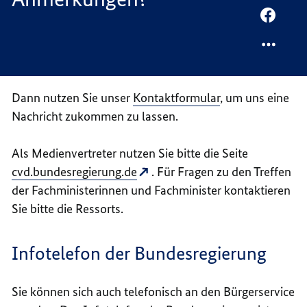
MAIL
PER
TEILEN
FACEB
HABEN
TEILEN
SIE
HABEN
FRAGE
SIE
Dann nutzen Sie unser
Kontaktformular
, um uns eine
ODER
FRAGE
ANMER
ODER
Nachricht zukommen zu lassen.
ANMER
Als Medienvertreter nutzen Sie bitte die Seite
cvd.bundesregierung.de
. Für Fragen zu den Treffen
der Fachministerinnen und Fachminister kontaktieren
Sie bitte die Ressorts.
Infotelefon der Bundesregierung
Sie können sich auch telefonisch an den Bürgerservice