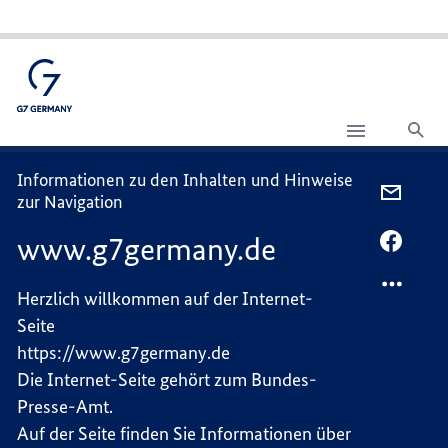
Suc
Navigations-
Hinweise
Informationen zu den Inhalten und Hinweise
PER
zur Navigation
E-
www.g7germany.de
MAIL
PER
TEILEN
FACEB
WWW.G
TEILEN
Herzlich willkommen auf der Internet-
WWW.G
Seite
https://www.g7germany.de
Die Internet-Seite gehört zum Bundes-
Presse-Amt.
Auf der Seite finden Sie Informationen über