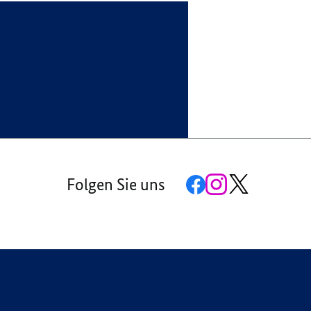
DER
FACHMINISTERINNEN
FACHMINISTERINNEN
FACHMINISTERINNEN
UND
UND
UND
FACHMINISTER
FACHMINISTER
FACHMINISTER
Zur
Zum
Zum
Folgen Sie uns
Facebook-
Instagram-
X-
Seite
Account
Kanal
der
der
der
G7
G7
G7