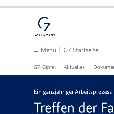
Menü
G7 Startseite
Treffen
der
G7-Gipfel
Aktuelles
Dokume
Fachministerinnen
und
Fachminister
Ein ganzjähriger Arbeitsprozess
Treffen der F