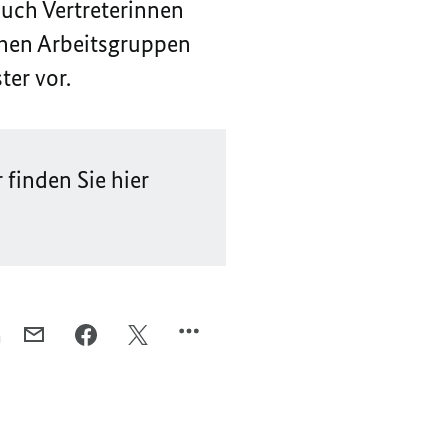
uch Vertreterinnen
chen Arbeitsgruppen
ter vor.
finden Sie hier
n
PER
PER
PER
E-
FACEBOOK
TWITTER
MAIL
TEILEN,
TEILEN,
TEILEN,
TREFFEN
TREFFEN
TREFFEN
DER
DER