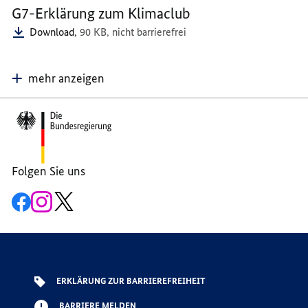
G7-Erklärung zum Klimaclub
UKRAINE
Download,
90 KB,
nicht barrierefrei
mehr anzeigen
Footer-
Bereich
Folgen Sie uns
Zur
Zum
Zum
Facebook-
Instagram-
X-
Seite
Account
Kanal
der
der
der
G7
G7
G7
ERKLÄRUNG ZUR BARRIEREFREIHEIT
BARRIERE MELDEN