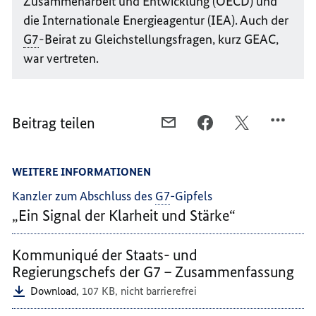
Zusammenarbeit und Entwicklung (OECD) und
die Internationale Energieagentur (IEA). Auch der
G7
-Beirat zu Gleichstellungsfragen, kurz GEAC,
war vertreten.
Beitrag teilen
PER
PER
PER
E-
FACEBOOK
TWITTER
MAIL
TEILEN,
TEILEN,
WEITERE INFORMATIONEN
TEILEN,
DIE
DIE
DIE
G7
G7
Kanzler zum Abschluss des
G7
-Gipfels
G7
STEHT
STEHT
„Ein Signal der Klarheit und Stärke“
STEHT
GESCHLOSSEN
GESCHLOSSEN
GESCHLOSSEN
AN
AN
Kommuniqué der Staats- und
AN
DER
DER
Regierungschefs der G7 – Zusammenfassung
DER
SEITE
SEITE
Download,
107 KB,
nicht barrierefrei
SEITE
DER
DER
DER
UKRAINE
UKRAINE