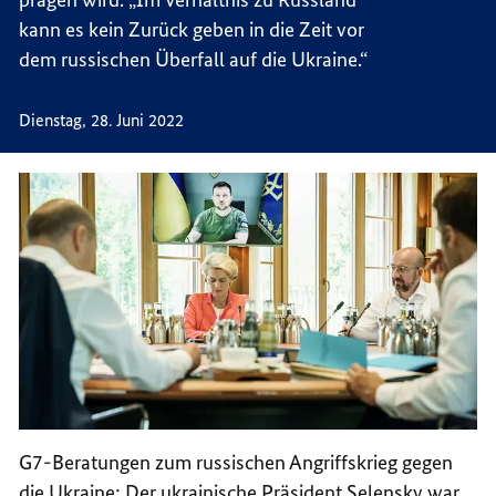
DER
SEITE
kann es kein Zurück geben in die Zeit vor
UKRAI
DER
dem russischen Überfall auf die Ukraine.“
UKRAI
Dienstag, 28. Juni 2022
G7-Beratungen zum russischen Angriffskrieg gegen
die Ukraine: Der ukrainische Präsident Selensky war