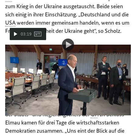
zum Krieg in der Ukraine ausgetauscht. Beide seien
sich einig in ihrer Einschätzung. „Deutschland und die
USA
werden immer gemeinsam handeln, wenn es um
Fragen der Sicherheit der Ukraine geht“, so Scholz.
03:19
Video-
Video
Pressestatement von Bundeskanzler Olaf Scholz
Player:
Pressestatement
am zweiten Tag des G7-Gipfels
von
Bundeskanzler
Olaf
Scholz
G7
eint der Glaube an Demokratie
am
zweiten
und Rechtsstaatlichkeit
Tag
des
G7-
Gipfels
Seit Sonntag leitete der Kanzler die Beratungen
der Staats- und Regierungschefs der
G7
. In Schloss
Elmau kamen für drei Tage die wirtschaftsstarken
Demokratien zusammen. „Uns eint der Blick auf die