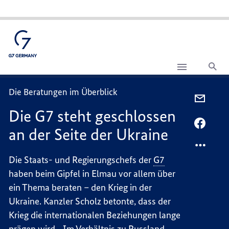
Suc
Die
G7
steht geschlossen
Die Beratungen im Überblick
an
PER
der
Die G7 steht geschlossen
E-
Seite
der
MAIL
PER
an der Seite der Ukraine
Ukraine
TEILEN
FACEB
DIE
TEILEN
Die Staats- und Regierungschefs der
G7
G7
DIE
haben beim Gipfel in Elmau vor allem über
STEHT
G7
GESCH
STEHT
ein Thema beraten – den Krieg in der
AN
GESCH
Ukraine. Kanzler Scholz betonte, dass der
DER
AN
Krieg die internationalen Beziehungen lange
SEITE
DER
prägen wird. „Im Verhältnis zu Russland