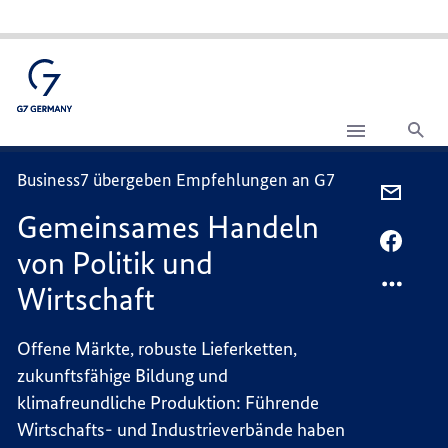
Suc
Gemeinsames
Handeln
von
Business7 übergeben Empfehlungen an G7
Politik
PER
und
Gemeinsames Handeln
E-
Wirtschaft
MAIL
PER
von Politik und
TEILEN
FACEB
Wirtschaft
GEMEI
TEILEN
HANDE
GEMEI
VON
HANDE
Offene Märkte, robuste Lieferketten,
POLITI
VON
zukunftsfähige Bildung und
UND
POLITI
klimafreundliche Produktion: Führende
WIRTS
UND
Wirtschafts- und Industrieverbände haben
WIRTS