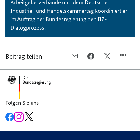
Arbeitgeberverbände und dem Deutschen
Industrie- und Handelskammertag koordiniert er
im Auftrag der Bundesregierung den
B7
-
Dialogprozess.
Beitrag teilen
PER
PER
PER
E-
FACEBOOK
TWITTER
Footer-
MAIL
TEILEN,
TEILEN,
Bereich
TEILEN,
GEMEINSAMES
GEMEINSAMES
GEMEINSAMES
HANDELN
HANDELN
HANDELN
VON
VON
VON
POLITIK
POLITIK
Folgen Sie uns
POLITIK
UND
UND
Zur
Zum
Zum
UND
WIRTSCHAFT
WIRTSCHAFT
Facebook-
Instagram-
X-
WIRTSCHAFT
Seite
Account
Kanal
der
der
der
G7
G7
G7