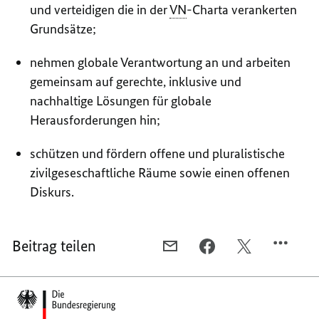
und verteidigen die in der
VN
-Charta verankerten
Grundsätze;
nehmen globale Verantwortung an und arbeiten
gemeinsam auf gerechte, inklusive und
nachhaltige Lösungen für globale
Herausforderungen hin;
schützen und fördern offene und pluralistische
zivilgeseschaftliche Räume sowie einen offenen
Diskurs.
Beitrag teilen
PER
PER
PER
E-
FACEBOOK
TWITTER
Footer-
MAIL
TEILEN,
TEILEN,
Bereich
TEILEN,
DIE
DIE
DIE
ZENTRALEN
ZENTRALEN