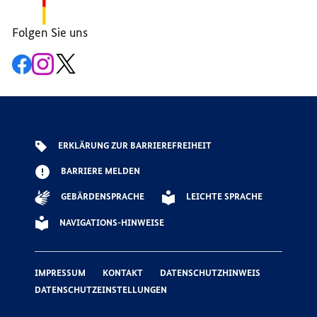
ZENTRALEN
ERGEBNISSE
ERGEBNISSE
ERGEBNISSE
Folgen Sie uns
Zur
Zum
Zum
Facebook-
Instagram-
X-
Seite
Account
Kanal
der
der
der
G7
G7
G7
ERKLÄRUNG ZUR BARRIEREFREIHEIT
BARRIERE MELDEN
GEBÄRDENSPRACHE
LEICHTE SPRACHE
NAVIGATIONS-HINWEISE
IMPRESSUM
KONTAKT
DATENSCHUTZHINWEIS
DATENSCHUTZEINSTELLUNGEN