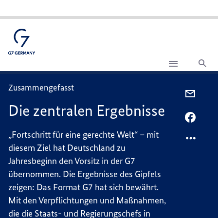
Suc
Die
zentralen
Ergebnisse
Zusammengefasst
PER
Die zentralen Ergebnisse
E-
MAIL
PER
TEILEN
FACEB
„Fortschritt für eine gerechte Welt“ – mit
DIE
TEILEN
diesem Ziel hat Deutschland zu
ZENTR
DIE
Jahresbeginn den Vorsitz in der G7
ERGEB
ZENTR
übernommen. Die Ergebnisse des Gipfels
ERGEB
zeigen: Das Format G7 hat sich bewährt.
Mit den Verpflichtungen und Maßnahmen,
die die Staats- und Regierungschefs in